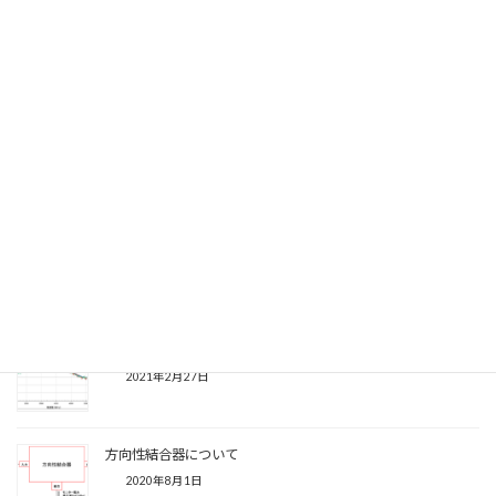
スペアナで簡単電波実験
2013年4月1日
DSRC路側システムによる渋滞調査への応用例2
2022年1月19日
標準アンテナ法によるアンテナゲイン測定
2021年10月21日
電波暗箱における無線通信再現性の改善
2021年2月27日
方向性結合器について
2020年8月1日