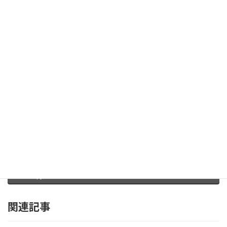
ください。
（営業時間：8：30～17：30）
042-649-3889
電話でのお問い合わせはこちら
お問合せフォームはこちら
お気軽にお問い合わせください
Facebook
X
Bluesky
Threads
Hatena
LINE
Copy
関連記事